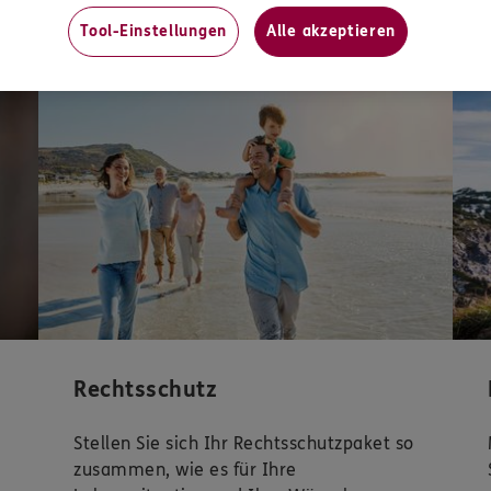
Unsere beliebtesten Produkte
Tool-Einstellungen
Alle akzeptieren
Nebenkosten-Check ohne Wartezeit
Rechtsschutz
Stellen Sie sich Ihr Rechtsschutzpaket so
zusammen, wie es für Ihre