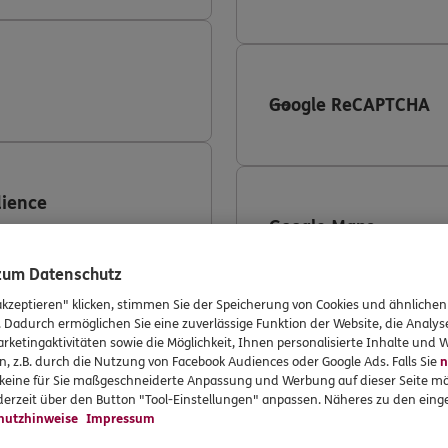
Google ReCAPTCHA
ience
Google Maps
 zum Datenschutz
akzeptieren" klicken, stimmen Sie der Speicherung von Cookies und ähnlichen
 360
. Dadurch ermöglichen Sie eine zuverlässige Funktion der Website, die Analy
rketingaktivitäten sowie die Möglichkeit, Ihnen personalisierte Inhalte und
LinkedIn
n, z.B. durch die Nutzung von Facebook Audiences oder Google Ads. Falls Sie
n
r keine für Sie maßgeschneiderte Anpassung und Werbung auf dieser Seite mö
erzeit über den Button "Tool-Einstellungen" anpassen. Näheres zu den einge
hutzhinweise
Impressum
ing Conversion-