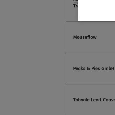
Tracking
Mouseflow
Peaks & Pies GmbH
Taboola Lead-Conve