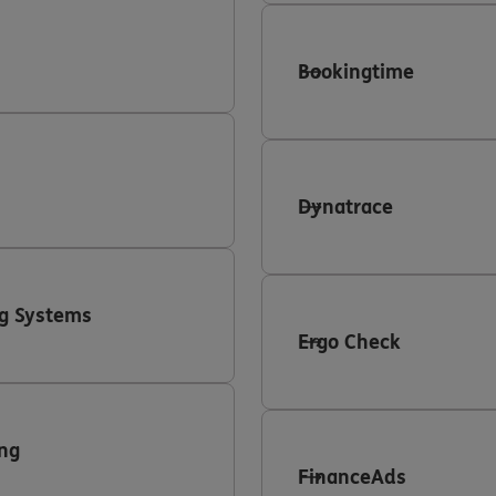
Bookingtime
Dynatrace
g Systems
Ergo Check
ng
FinanceAds