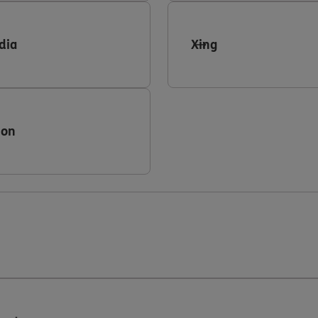
dia
Xing
ion