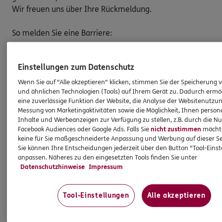
Wir freuen uns über Ihre Rückmeldung.
So melden Sie eine Barriere:
Bitte teilen Sie mit,
auf welcher Webseite
Sie auf
eine Barriere gestoßen sind. Kopieren Sie hierzu
Einstellungen zum Datenschutz
den Link aus der Adresszeile Ihres Browsers.
Wenn Sie auf "Alle akzeptieren" klicken, stimmen Sie der Speicherung 
Schicken Sie den
Link zusammen mit einem
und ähnlichen Technologien (Tools) auf Ihrem Gerät zu. Dadurch ermö
Hinweis auf den Text oder Service
, der Ihnen
eine zuverlässige Funktion der Website, die Analyse der Websitenutzun
Messung von Marketingaktivitäten sowie die Möglichkeit, Ihnen persona
Schwierigkeiten bereitet hat, an:
Inhalte und Werbeanzeigen zur Verfügung zu stellen, z.B. durch die N
barriere.melden@ergo.de
Facebook Audiences oder Google Ads. Falls Sie
nicht zustimmen
möchten
Bitte senden Sie an diese E-Mail-Adresse nur
keine für Sie maßgeschneiderte Anpassung und Werbung auf dieser Se
Anmerkungen zum Thema „Barrierefreiheit“
und
Sie können Ihre Entscheidungen jederzeit über den Button "Tool-Eins
anpassen. Näheres zu den eingesetzten Tools finden Sie unter
keine Daten oder Informationen zu Ihrem
Datenschutzhinweise
Impressum
persönlichen Versicherungsschutz.
Tool-Einstellungen
Alle akzeptieren
Marktüberwachungsstelle der