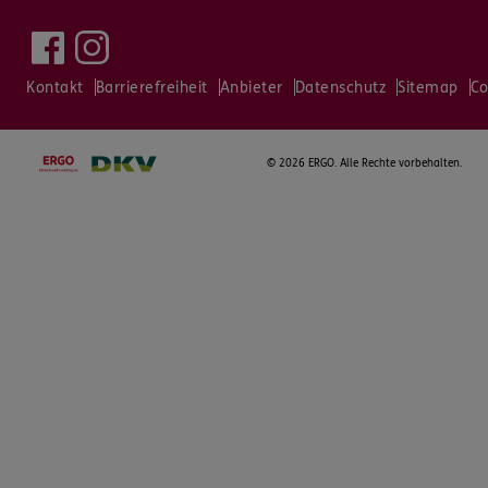
Kontakt
Barrierefreiheit
Anbieter
Datenschutz
Sitemap
Co
©
2026 ERGO. Alle Rechte vorbehalten.