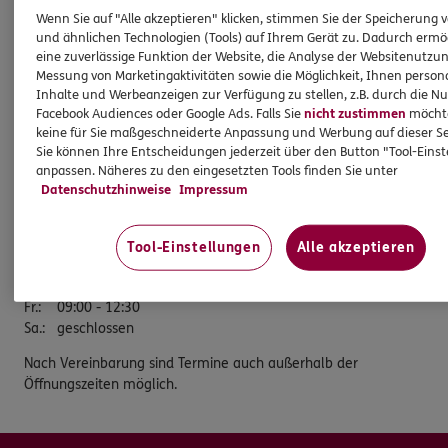
Wenn Sie auf "Alle akzeptieren" klicken, stimmen Sie der Speicherung 
Am Griesetorn 2
und ähnlichen Technologien (Tools) auf Ihrem Gerät zu. Dadurch ermö
59368 Werne
eine zuverlässige Funktion der Website, die Analyse der Websitenutzun
Messung von Marketingaktivitäten sowie die Möglichkeit, Ihnen persona
Tel:
02389/4030505
Inhalte und Werbeanzeigen zur Verfügung zu stellen, z.B. durch die N
Mobil:
0171/2195038
Facebook Audiences oder Google Ads. Falls Sie
nicht zustimmen
möchten
keine für Sie maßgeschneiderte Anpassung und Werbung auf dieser Se
Fax:
02389/4029081
Sie können Ihre Entscheidungen jederzeit über den Button "Tool-Eins
Öffnungszeiten
anpassen. Näheres zu den eingesetzten Tools finden Sie unter
Datenschutzhinweise
Impressum
Mo.
:
09:00 - 12:30
Di.
:
09:00 - 12:30 und 14:00 - 17:30
Tool-Einstellungen
Alle akzeptieren
Mi.
:
09:00 - 12:30
Do.
:
09:00 - 12:30 und 14:00 - 17:30
Fr.
:
09:00 - 12:30
Sa.
:
geschlossen
Nach Vereinbarung sind Termine auch außerhalb der
Öffnungszeiten möglich.