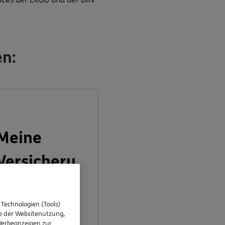
en:
Meine
Versicheru
ngen
 Technologien (Tools)
se der Websitenutzung,
 Werbeanzeigen zur