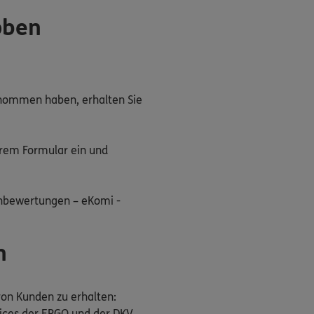
oben
enommen haben, erhalten Sie
rem Formular ein und
enbewertungen – eKomi -
n
 von Kunden zu erhalten:
vices der ERGO und der DKV