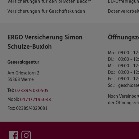
Versicherungen für den privaten Bedarf
EU-Offenlegun
Versicherungen für Geschäftskunden
Datenverarbei
ERGO Versicherung Simon
Öffnungsz
Schulze-Buxloh
Mo.
:
09:00 - 12
Di.
:
09:00 - 12
Generalagentur
Mi.
:
09:00 - 12
Do.
:
09:00 - 12
Am Griesetorn 2
Fr.
:
09:00 - 12
59368 Werne
Sa.
:
geschloss
Tel:
02389/4030505
Nach Vereinbar
Mobil:
0171/2195038
der Öffnungszei
Fax:
02389/4029081