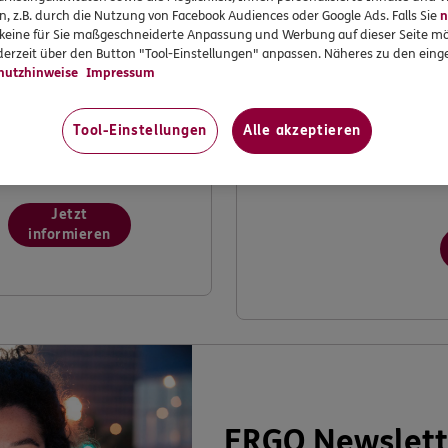
n, z.B. durch die Nutzung von Facebook Audiences oder Google Ads. Falls Sie
n
Möchten Sie dabei
I
r keine für Sie maßgeschneiderte Anpassung und Werbung auf dieser Seite mö
mithelfen, ERGO weiter
K
erzeit über den Button "Tool-Einstellungen" anpassen. Näheres zu den einge
zu verbessern? Machen
V
hutzhinweise
Impressum
Sie mit bei unserer
k
Kundenwerkstatt.
V
Tool-Einstellungen
Alle akzeptieren
v
Jetzt
informieren
ERGO Newslett