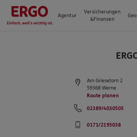
Versicherungen
Agentur
Ges
&
Finanzen
ERGO
Am Griesetorn 2
59368
Werne
Route planen
02389/4030505
0171/2195038