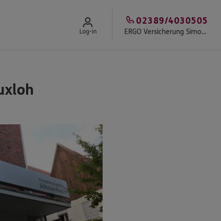
02389/4030505
ERGO Versicherung Simon Schulze-Buxloh
Log-in
uxloh