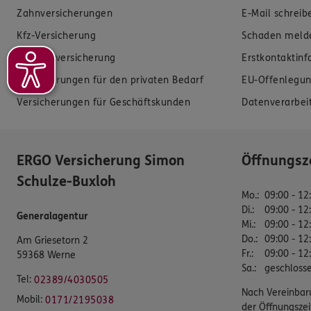
Zahnversicherungen
E-Mail schreib
Kfz-Versicherung
Schaden meld
Krankenversicherung
Erstkontaktin
Versicherungen für den privaten Bedarf
EU-Offenlegun
Versicherungen für Geschäftskunden
Datenverarbei
ERGO Versicherung Simon
Öffnungsz
Schulze-Buxloh
Mo.
:
09:00 - 12
Di.
:
09:00 - 12
Generalagentur
Mi.
:
09:00 - 12
Do.
:
09:00 - 12
Am Griesetorn 2
Fr.
:
09:00 - 12
59368 Werne
Sa.
:
geschloss
Tel:
02389/4030505
Nach Vereinbar
Mobil:
0171/2195038
der Öffnungszei