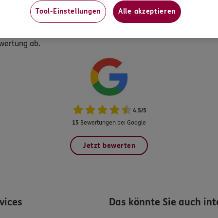
Tool-Einstellungen
Alle akzeptieren
Kunden ERGO Versicherung Simon Schulze-Buxloh in Werne.
ewertung ab.
4.5
/
5
15
Bewertungen bei Google
Jetzt bewerten
rvices
Das könnte Sie auch int