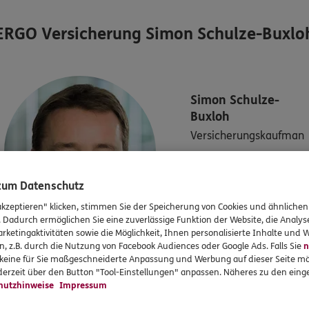
ERGO Versicherung Simon Schulze-Buxlo
Simon
Schulze-
Buxloh
Versicherungskaufman
n
Tel:
02389/4030505
 zum Datenschutz
Mobil:
0171/2195038
akzeptieren" klicken, stimmen Sie der Speicherung von Cookies und ähnlichen
. Dadurch ermöglichen Sie eine zuverlässige Funktion der Website, die Analy
rketingaktivitäten sowie die Möglichkeit, Ihnen personalisierte Inhalte und
n, z.B. durch die Nutzung von Facebook Audiences oder Google Ads. Falls Sie
n
r keine für Sie maßgeschneiderte Anpassung und Werbung auf dieser Seite mö
erzeit über den Button "Tool-Einstellungen" anpassen. Näheres zu den einge
KUNDENZUFRIEDENHEIT
hutzhinweise
Impressum
Bewerten Sie hier